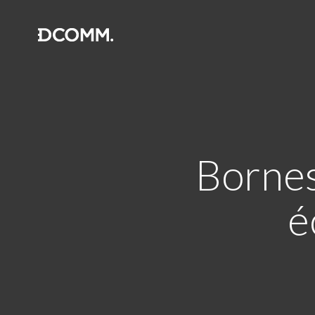
Bornes
é