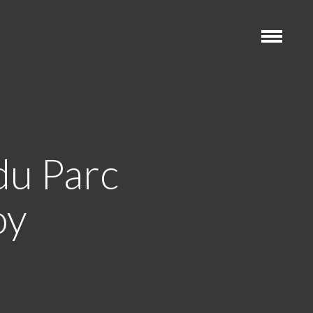
du Parc
oy